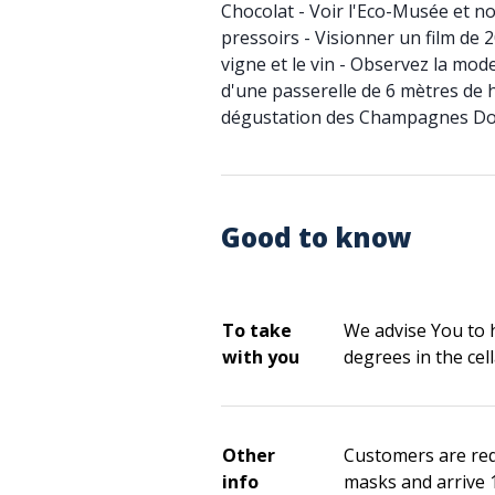
Chocolat - Voir l'Eco-Musée et no
pressoirs - Visionner un film de 2
vigne et le vin - Observez la mod
d'une passerelle de 6 mètres de h
dégustation des Champagnes D
Good to know
To take
We advise You to 
with you
degrees in the cell
Other
Customers are req
info
masks and arrive 