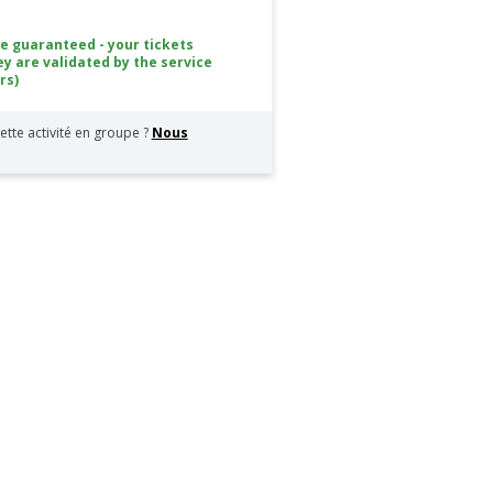
ce guaranteed - your tickets
ey are validated by the service
rs)
ette activité en groupe ?
Nous