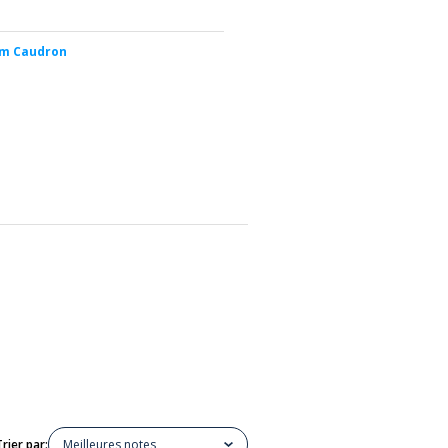
m Caudron
Trier par:
Meilleures notes