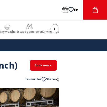
En
ainy weather
Escape game offer
Driving experience
Beauty & Wellbeing
Gastron
nch)
Book now
favourites
Share