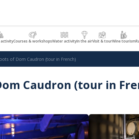
 activity
Courses & workshops
Water activity
In the air
Visit & tour
Wine tourism
R
oots of Dom Caudron (tour in French)
Dom Caudron (tour in Fre