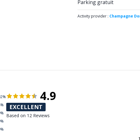
Parking gratuit
Activity provider :
Champagne Do
4.9
92%
8%
EXCELLENT
0%
Based on 12 Reviews
0%
0%