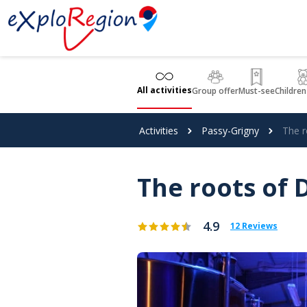
Cookies management panel
All activities
Group offer
Must-see
Children
Activities
Passy-Grigny
The r
The roots of 
4.9
12 Reviews